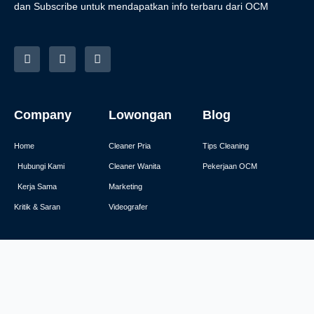
dan Subscribe untuk mendapatkan info terbaru dari OCM
I
F
Y
n
a
o
s
c
u
t
e
t
a
b
u
g
o
b
Company
Lowongan
Blog
r
o
e
a
k
m
Home
Cleaner Pria
Tips Cleaning
Hubungi Kami
Cleaner Wanita
Pekerjaan OCM
Kerja Sama
Marketing
Kritik & Saran
Videografer