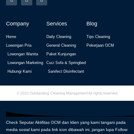
n
a
o
s
c
u
t
e
t
a
b
u
g
o
b
Company
Services
Blog
r
o
e
a
k
m
Home
Daily Cleaning
Tips Cleaning
Lowongan Pria
General Cleaning
Pekerjaan OCM
Lowongan Wanita
Paket Kunjungan
Lowongan Marketing
Cuci Sofa & Springbed
Hubungi Kami
Sanifect Disinfectant
© 2023 Outstanding Cleaning Management All rights reserved
Check Seputar Aktifitas OCM dan klien yang kami tangani pada
media sosial kami pada link icon dibawah ini, jangan lupa Follow